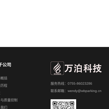
于公司
司概括
服务热线：0755-86023286
展历程
联系邮箱：wendy@wbparking.cn
发
产与质量控制
系我们