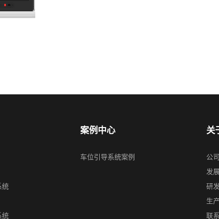
案例中心
关
车位引导系统案例
公
发
系统
研
生
系统
联