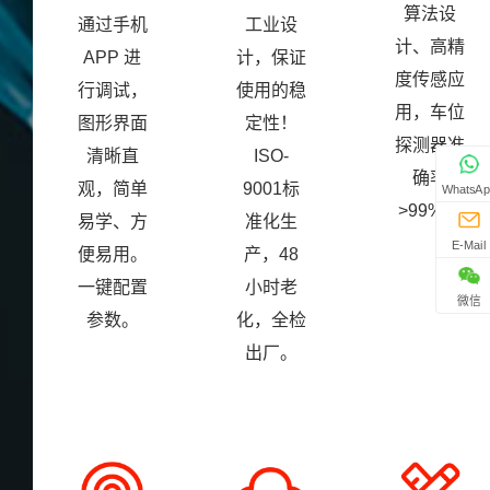
算法设
通过手机
工业设
计、高精
APP 进
计，保证
度传感应
行调试，
使用的稳
用，车位
图形界面
定性！
探测器准
清晰直
ISO-
确率
观，简单
9001标
WhatsAp
>99%。
易学、方
准化生
E-Mail
便易用。
产，48
一键配置
小时老
微信
参数。
化，全检
出厂。