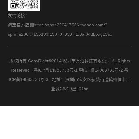
友情链接：
淘宝官方店铺https://shop256417536.taobao.com/?
spm=a230r.7195193.1997079397.1.3af84db5xg13sc
版权所有 CopyRight©2014 深圳市万泊科技有限公司 All Rights
Reserved
粤ICP备14083733号-1 粤ICP备14083733号-2 粤
ICP备14083733号-3
地址：深圳市宝安区航城街道鹤州恒丰工
业城C6栋9层901号