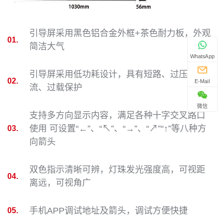
引导屏采用黑色铝合金外框+茶色耐力板，外观
01.
简洁大气
WhatsApp
引导屏采用低功耗设计，具有短路、过压、过
02.
E-Mail
流、过载保护
微信
支持多方向显示内容，满足各种十字交叉路口
使用 可设置“←”、“↖”、“→”、“↗”“↑”等八种方
03.
向箭头
双色指示清晰可辨，灯珠发光强度高，可视距
04.
离远，可视角广
手机APP调试地址及箭头，调试方便快捷
05.