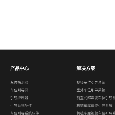
产品中心
解决方案
车位探测器
视频⻋位引导系统
车位引导屏
室外车位引导系统
引导控制器
前置式超声波⻋位引导
引导系统配件
机械车库车位引导系统
车位引导系统软件
机械⻋库视频车位引导