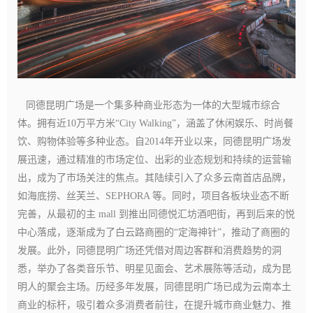
同德昆明广场是一个集多种商业形态为一体的大型城市综合
体。拥有近10万平方米“City Walking”，涵盖了休闲娱乐、时尚餐
饮、购物体验等多种业态。
自2014年开业以来，同德昆明广场发
展迅速，通过精准的市场定位、出彩的业态规划和持续的运营输
出，成为了市场关注的焦点。其陆续引入了众多云南首店品牌，
如海底捞、丝芙兰、SEPHORA 等。同时，项目各板块业态不断
完善，从最初的主 mall 到推出同德悦汇坊酒吧街，再到后来的悦
中心落成，逐渐成为了白云路商圈的“定海神针”，推动了商圈的
发展。此外，同德昆明广场还凭借对周边客群和消费趋势的洞
悉，举办了各类音乐节、明星见面会、艺术展陈等活动，成为昆
明人的聚会主场。
历经多年发展，同德昆明广场已成为云南本土
商业的标杆，吸引着众多消费者前往，在提升城市商业魅力、推