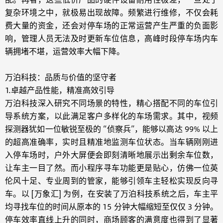
复杂环境之中，就极易出现故障。频繁进行维修，不仅会耗
费大量的资金，还会对停车场的正常运营产生严重的负面影
响，管理人员无法及时更新车位信息，高峰时段停车场内车
辆拥堵不堪，运营效率大幅下降。
万泊科技：品质与价值的坚守者
1.卓越产品性能，精准高效引导
万泊科技深入研究不同场景的特性，精心搭配不同的车位引
导系统方案，以此满足客户多样化的车场需求。其中，视频
探测器犹如一位敏锐至极的 “侦察兵”，能够以高达 99% 以上
的超高准确率，实时且精准地监测车位状态。当车辆刚刚进
入停车场时，户外大屏便会即刻清晰地展示出剩余车位数，
让车主一目了然。而小程序寻车功能更是贴心，仿佛一位英
伦风十足、专业周到的管家，能够引领车主轻松实现反向寻
车。以 [万象汇] 为例，在安装了万泊科技系统之后，车主平
均寻找车位的时间从原本的 15 分钟大幅缩短至仅仅 3 分钟。
停车效率直线上升的同时，商场顾客的满意度也得到了显著