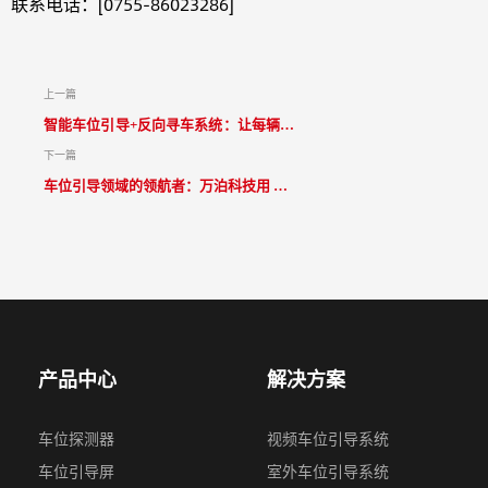
联系电话：[0755-86023286]
上一篇
智能车位引导+反向寻车系统：让每辆车
都有'家'可归
下一篇
车位引导领域的领航者：万泊科技用 十
多年深耕，让每个车位都 “会说话”
产品中心
解决方案
车位探测器
视频⻋位引导系统
车位引导屏
室外车位引导系统