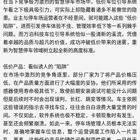
在当下竞争极为激烈的智慧停车市场中，低价车位引导系统
乍看之下极具吸引力，可实际上却隐藏着诸多不易察觉的隐
患。业主与停车场运营者在不经意间，就可能踏入这些 “低价
陷阱”，进而引发停车体验不佳、管理效率低下等一系列棘手
问题。而万泊科技车位引导系统恰似一股清新的溪流，凭借
着卓越的品质与超凡的价值，成功冲破低价带来的迷雾，重
新为智慧停车领域树立起全新的高度标准。
低价产品：看似诱人的 “陷阱”
在市场中激烈的竞争角逐里，部分厂家为了将产品价格压
低，在产品质量方面进行了大幅度的妥协。他们所采用的传
感器使用寿命极其低下，致使前期安装调试可能没什么问题
但是后续时不时会出现误判、长红、跳变等情况。车主依照
这些错误的指示去寻找车位，往往会白白浪费大量宝贵的时
间。不仅如此，软件系统也极不稳定，卡顿现象时有发生，
甚至还会频繁崩溃。如此一来，停车场管理人员根本无法实
时、准确地掌握车位信息，整个运营调度工作陷入一片混
乱。再者，这些低价产品的硬件设备耐用性极差，一旦处于